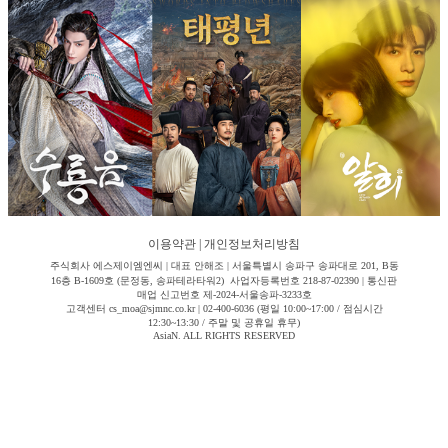
이용약관
|
개인정보처리방침
주식회사 에스제이엠엔씨 | 대표 안해조 | 서울특별시 송파구 송파대로 201, B동
16층 B-1609호 (문정동, 송파테라타워2) 사업자등록번호 218-87-02390 | 통신판
매업 신고번호 제-2024-서울송파-3233호
고객센터 cs_moa@sjmnc.co.kr | 02-400-6036 (평일 10:00~17:00 / 점심시간
12:30~13:30 / 주말 및 공휴일 휴무)
AsiaN. ALL RIGHTS RESERVED