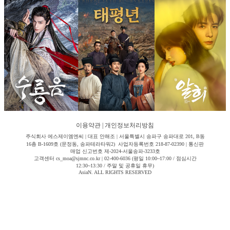
이용약관
|
개인정보처리방침
주식회사 에스제이엠엔씨 | 대표 안해조 | 서울특별시 송파구 송파대로 201, B동
16층 B-1609호 (문정동, 송파테라타워2) 사업자등록번호 218-87-02390 | 통신판
매업 신고번호 제-2024-서울송파-3233호
고객센터 cs_moa@sjmnc.co.kr | 02-400-6036 (평일 10:00~17:00 / 점심시간
12:30~13:30 / 주말 및 공휴일 휴무)
AsiaN. ALL RIGHTS RESERVED