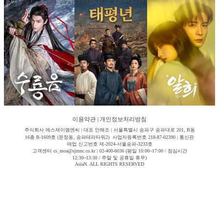
이용약관
|
개인정보처리방침
주식회사 에스제이엠엔씨 | 대표 안해조 | 서울특별시 송파구 송파대로 201, B동
16층 B-1609호 (문정동, 송파테라타워2) 사업자등록번호 218-87-02390 | 통신판
매업 신고번호 제-2024-서울송파-3233호
고객센터 cs_moa@sjmnc.co.kr | 02-400-6036 (평일 10:00~17:00 / 점심시간
12:30~13:30 / 주말 및 공휴일 휴무)
AsiaN. ALL RIGHTS RESERVED