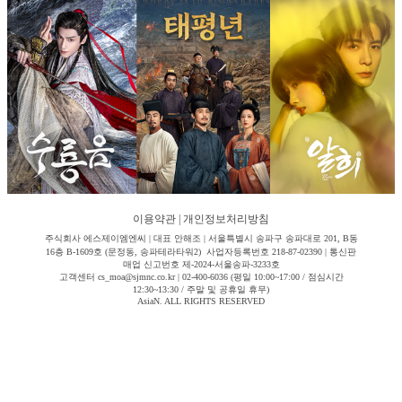
이용약관
|
개인정보처리방침
주식회사 에스제이엠엔씨 | 대표 안해조 | 서울특별시 송파구 송파대로 201, B동
16층 B-1609호 (문정동, 송파테라타워2) 사업자등록번호 218-87-02390 | 통신판
매업 신고번호 제-2024-서울송파-3233호
고객센터 cs_moa@sjmnc.co.kr | 02-400-6036 (평일 10:00~17:00 / 점심시간
12:30~13:30 / 주말 및 공휴일 휴무)
AsiaN. ALL RIGHTS RESERVED