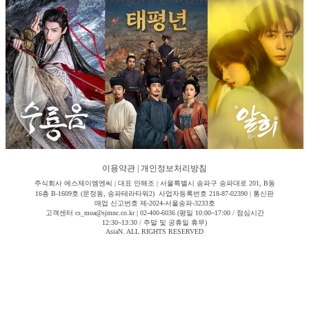
이용약관
|
개인정보처리방침
주식회사 에스제이엠엔씨 | 대표 안해조 | 서울특별시 송파구 송파대로 201, B동
16층 B-1609호 (문정동, 송파테라타워2) 사업자등록번호 218-87-02390 | 통신판
매업 신고번호 제-2024-서울송파-3233호
고객센터 cs_moa@sjmnc.co.kr | 02-400-6036 (평일 10:00~17:00 / 점심시간
12:30~13:30 / 주말 및 공휴일 휴무)
AsiaN. ALL RIGHTS RESERVED