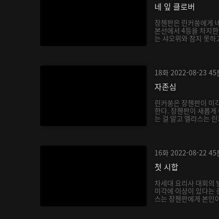
네 잎 클로버
장첸판은 린커쑹에게 네
본선에서 4등을 차지한다
는 샤오위와 참지 못하고
18화
2022-08-23
45
자존심
린커쑹은 장첸판이 미각
한다. 장첸판이 새롭게
는 걸 알고 엘리스는 린
16화
2022-08-22
45
첫 시합
차세대 요리사 대회의 
미각에 이상이 있다는 
스는 장첸판에게 본인이 