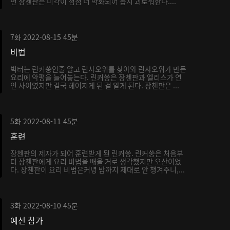
편 장첸판은 미각이 점점 더 악화되어 몹시 괴로워한다....
7화
2022-08-15
45분
비법
빅터는 린커쑹인줄 알고 린샤오위를 찾아와 린샤오위가 만든
요리에 악평을 늘어놓는다. 린커쑹은 장첸판과 엘리스가 연
인 사이였지만 결국 헤어지게 된 걸 알게 된다. 장첸판은 ...
5화
2022-08-11
45분
훈련
장첸판의 제자가 되어 훈련받게 된 린커쑹. 린커쑹은 처음부
터 장첸판에게 요리 비법을 배울 거로 생각했지만 오산이었
다. 장첸판이 요리 비법은커녕 밥까지 제대로 안 챙겨주니,...
3화
2022-08-10
45분
예선 참가