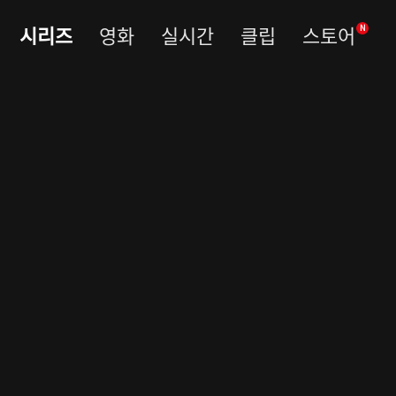
시리즈
영화
실시간
클립
스토어
N