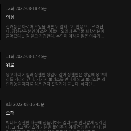
13화
2022-08-18
45분
의심
린커쑹은 아로마 오일을 바른 뒤 알레르기 반응으로 쓰러진
다. 장첸판은 본인이 쓰던 아로마 오일에 독극물 화학성분이
들어갔다는 걸 알고 기겁한다. 본인이 미각을 잃은 이유가...
11화
2022-08-17
45분
위로
몽고메리 기일과 장첸판 생일이 같아 장첸판은 생일에 몽고메
리를 기리러 간다. 거기서 보리스를 만나게 되고 보리스는 왜
린커쑹을 제자로 삼은 건지 끈질기게 묻는다. 하지만 ...
9화
2022-08-16
45분
오해
빅터는 장첸판 때문에 힘들어하는 엘리스를 안타깝게 생각한
다. 그리고 엘리스의 기분을 풀어주기 위해 정성을 다한다. 한