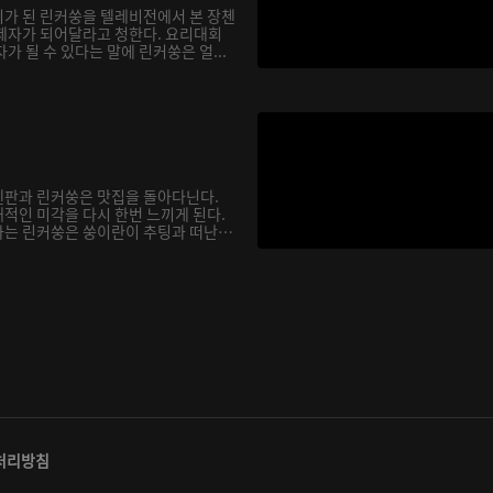
가 된 린커쑹을 텔레비전에서 본 장첸
제자가 되어달라고 청한다. 요리대회
가 될 수 있다는 말에 린커쑹은 얼...
첸판과 린커쑹은 맛집을 돌아다닌다.
적인 미각을 다시 한번 느끼게 된다.
는 린커쑹은 쑹이란이 추팅과 떠난
처리방침