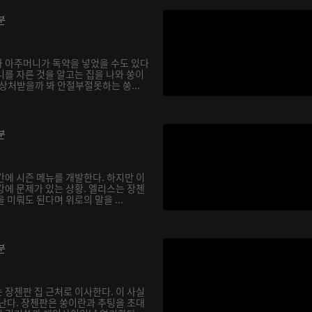
분
 아주머니가 독약을 넣었을 수도 있다
니를 자른 것을 알고는 집을 나와 쑹이
상처받을까 봐 안절부절못하는 쑹...
분
간에 시즌 메뉴를 개발한다. 하지만 이
강에 문제가 있는 상황. 엘리스는 장첸
 미뤄도 된다며 위로의 말을 ...
분
 장첸판 집 근처로 이사한다. 이 사실
 난다. 장첸판은 쑹이란과 추팅을 초대