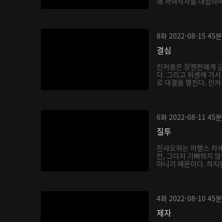
해 저녁식사를 대접하며
8화
2022-08-15
45분
결심
린커쑹은 장첸판에게 금
다. 그리고 위셴에 가
로 대결을 펼친다. 린커
6화
2022-08-11
45분
질투
린샤오위는 머렐스 차세
만, 그다지 기뻐하지 
아니기 때문이다. 하지만
4화
2022-08-10
45분
제자