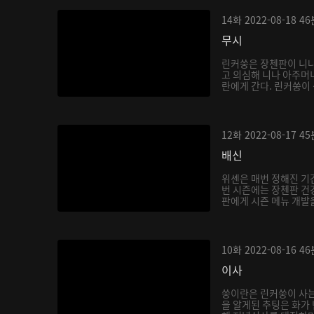
14화
2022-08-18
46
무시
린커쑹은 장첸판이 니나
고 의심해 니나 아주머
란에게 간다. 린커쑹이 
12화
2022-08-17
45
배신
위셴은 매번 정해진 기
번 시즌에는 장첸판 건
판에게 시즌 메뉴 개발을
10화
2022-08-16
46
이사
쑹이란은 린커쑹이 사는
을 알게된 추팅은 화가