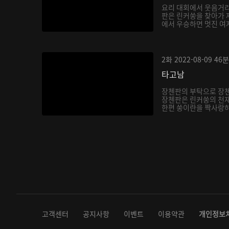
요리 대회에서 웃음거리
판은 린커쑹을 찾아가 
에서 우승하면 멋진 여자
2화
2022-08-09
46분
타고남
장첸판의 부탁으로 장
장첸판은 린커쑹의 천재
한편 쑹이란을 짝사랑하
다...
고객센터
공지사항
이벤트
이용약관
개인정보