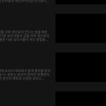
 린커쑹과 애인사이인냥 연기한다...
즙 국화 생선요리 만드는 법을 배운
서 다른 요리사들과 금즙 국화 생선요리
쑹은 다른 요리사들이 하는 방법을...
대 요리사 대회에서 합격 통지를 받지
않는다. 멘토는 본인이 원하던 장첸판이
 본인의 멘토로 선정된 보리스...