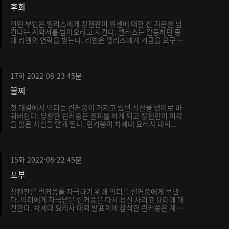
후회
낀띤 부인은 엘리스에게 장첸판이 위셴에 대한 전 지분을 넘
긴다는 계약서를 받아오라고 시킨다. 엘리스는 갈등하던 중
에 리옌의 연락을 받는다. 리옌은 엘리스에게 거금을 요구
하...
17화
2022-08-23
45분
꼴찌
첫 대결에서 빅터는 린커쑹이 가지고 있던 석산을 냉이로 바
꿔버린다. 당황한 린커쑹은 꼴찌를 하게 되고 장첸판이 미각
을 잃은 사실을 알게 된다. 린커쑹이 차세대 요리사 대회...
15화
2022-08-22
45분
포부
장첸판은 린커쑹을 자극하기 위해 빅터를 린커쑹에게 보낸
다. 빅터에게 자극받은 린커쑹은 다시 정신 차리고 요리에 매
진한다. 차세대 요리사 대회 발표회에 참석한 린커쑹은 계
속...