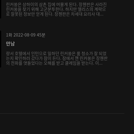
린커쑹은 상하이의 삼촌 집에 머물게 된다. 장첸판은 사라진
린커쑹을 찾기 위해 고군분투한다. 하지만 엘리스의 계략으
로 잘못된 정보만 얻게 된다. 장첸판은 차세대 요리사 대...
1화
2022-08-09
45분
만남
량서 호텔에서 인턴으로 일하던 린커쑹은 룸 청소가 잘 되었
는지 확인하러 갔다가 잠이 든다. 잠에서 깬 린커쑹은 장첸판
의 전화를 엿들었다는 오해를 받고 클레임을 받는다. 이...