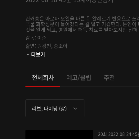
린커쑹은 아로마 오일을 바른 뒤 알레르기 반응으로 쓰
극물 화학성분이 들어갔다는 걸 알고 기겁한다. 본인이
것을 알게 되고, 병원에서 해독 치료를 받아보지만 전혀 
감독:
이준
출연:
원경천,
송조아
관람등급:
더보기
전체회차
예고/클립
추천
러브, 다이닝 (상)
20화
2022-08-24
45