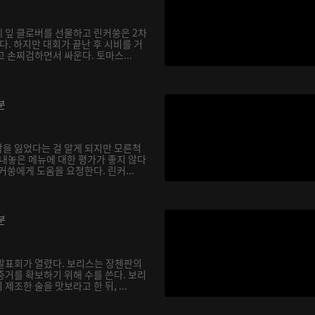
 잎 클로버를 선물하고 린커쑹은 2차
. 하지만 대회가 끝난 후 시비를 거
 손찌검하면서 싸운다. 토마스...
분
을 잃었다는 걸 알게 되지만 모른척
 내놓은 메뉴에 대한 평가가 좋지 않다
커쑹에게 도움을 요청한다. 린커...
분
발표회가 열렸다. 보리스는 장첸판의
증거를 확보하기 위해 수를 쓴다. 보리
제조한 술을 맛보라고 한 뒤, ...