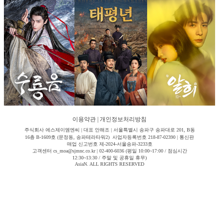
이용약관
|
개인정보처리방침
주식회사 에스제이엠엔씨 | 대표 안해조 | 서울특별시 송파구 송파대로 201, B동
16층 B-1609호 (문정동, 송파테라타워2) 사업자등록번호 218-87-02390 | 통신판
매업 신고번호 제-2024-서울송파-3233호
고객센터 cs_moa@sjmnc.co.kr | 02-400-6036 (평일 10:00~17:00 / 점심시간
12:30~13:30 / 주말 및 공휴일 휴무)
AsiaN. ALL RIGHTS RESERVED