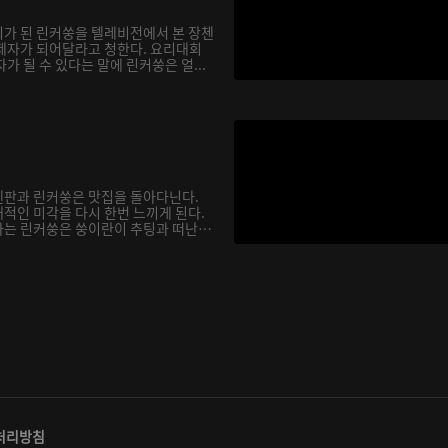
가 된 린커쑹을 텔레비전에서 본 장첸
제자가 되어달라고 청한다. 요리대회
가 될 수 있다는 말에 린커쑹은 얼...
첸판과 린커쑹은 맛집을 돌아다닌다.
적인 미각을 다시 한번 느끼게 된다.
는 린커쑹은 쑹이란이 추팅과 떠난
처리방침