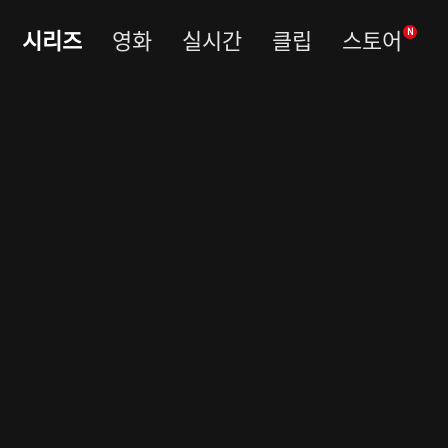
시리즈
영화
실시간
클립
스토어
N