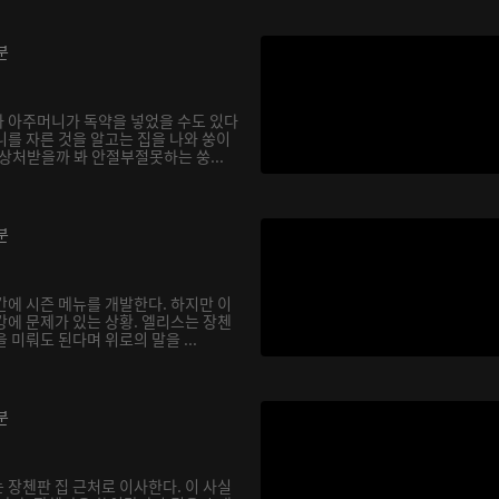
분
 아주머니가 독약을 넣었을 수도 있다
니를 자른 것을 알고는 집을 나와 쑹이
상처받을까 봐 안절부절못하는 쑹...
분
간에 시즌 메뉴를 개발한다. 하지만 이
강에 문제가 있는 상황. 엘리스는 장첸
 미뤄도 된다며 위로의 말을 ...
분
 장첸판 집 근처로 이사한다. 이 사실