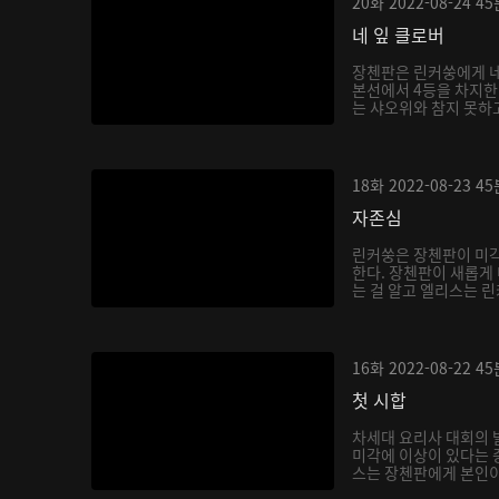
20화
2022-08-24
45
네 잎 클로버
장첸판은 린커쑹에게 네
본선에서 4등을 차지한다
는 샤오위와 참지 못하고
18화
2022-08-23
45
자존심
린커쑹은 장첸판이 미각
한다. 장첸판이 새롭게
는 걸 알고 엘리스는 린
16화
2022-08-22
45
첫 시합
차세대 요리사 대회의 
미각에 이상이 있다는 
스는 장첸판에게 본인이 