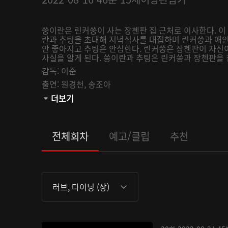
쑹이란은 린커쑹이 사는 장첸판 집 근처로 이사한다. 이
란과 추팅을 초대해 저녁식사를 대접하며 린커쑹과 애인
안 좋아지고 추팅은 안심한다. 린커쑹은 장첸판이 자신
사실을 알게 된다. 쑹이란과 추팅은 린커쑹과 장첸판을 
감독:
이준
출연:
원경천,
송조아
관람등급:
더보기
전체회차
예고/클립
추천
러브, 다이닝 (상)