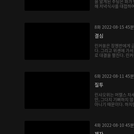
을 알게된 추팅은 화가
해 저녁식사를 대접하며
8화
2022-08-15
45분
결심
린커쑹은 장첸판에게 금
다. 그리고 위셴에 가
로 대결을 펼친다. 린커
6화
2022-08-11
45분
질투
린샤오위는 머렐스 차세
만, 그다지 기뻐하지 
아니기 때문이다. 하지만
4화
2022-08-10
45분
제자