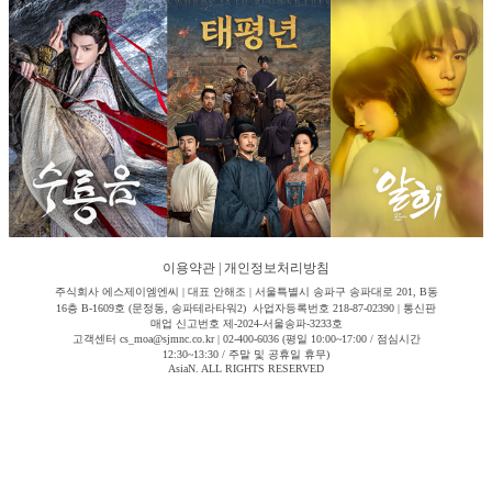
이용약관
|
개인정보처리방침
주식회사 에스제이엠엔씨 | 대표 안해조 | 서울특별시 송파구 송파대로 201, B동
16층 B-1609호 (문정동, 송파테라타워2) 사업자등록번호 218-87-02390 | 통신판
매업 신고번호 제-2024-서울송파-3233호
고객센터 cs_moa@sjmnc.co.kr | 02-400-6036 (평일 10:00~17:00 / 점심시간
12:30~13:30 / 주말 및 공휴일 휴무)
AsiaN. ALL RIGHTS RESERVED