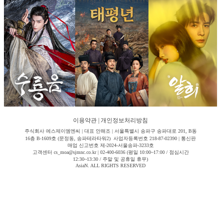
이용약관
|
개인정보처리방침
주식회사 에스제이엠엔씨 | 대표 안해조 | 서울특별시 송파구 송파대로 201, B동
16층 B-1609호 (문정동, 송파테라타워2) 사업자등록번호 218-87-02390 | 통신판
매업 신고번호 제-2024-서울송파-3233호
고객센터 cs_moa@sjmnc.co.kr | 02-400-6036 (평일 10:00~17:00 / 점심시간
12:30~13:30 / 주말 및 공휴일 휴무)
AsiaN. ALL RIGHTS RESERVED