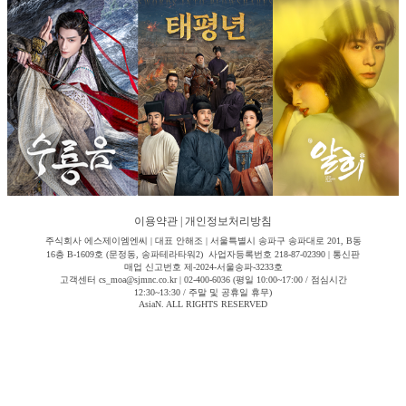
이용약관
|
개인정보처리방침
주식회사 에스제이엠엔씨 | 대표 안해조 | 서울특별시 송파구 송파대로 201, B동
16층 B-1609호 (문정동, 송파테라타워2) 사업자등록번호 218-87-02390 | 통신판
매업 신고번호 제-2024-서울송파-3233호
고객센터 cs_moa@sjmnc.co.kr | 02-400-6036 (평일 10:00~17:00 / 점심시간
12:30~13:30 / 주말 및 공휴일 휴무)
AsiaN. ALL RIGHTS RESERVED