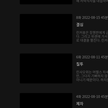
해 저녁식사를 대접하며
8화
2022-08-15
45분
결심
린커쑹은 장첸판에게 금
다. 그리고 위셴에 가
로 대결을 펼친다. 린커
6화
2022-08-11
45분
질투
린샤오위는 머렐스 차세
만, 그다지 기뻐하지 
아니기 때문이다. 하지만
4화
2022-08-10
45분
제자