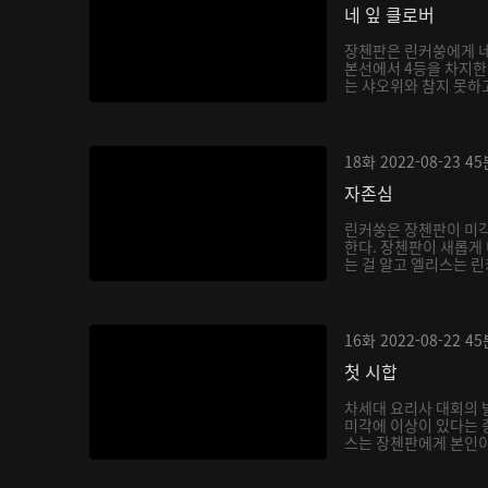
네 잎 클로버
장첸판은 린커쑹에게 네
본선에서 4등을 차지한다
는 샤오위와 참지 못하고
18화
2022-08-23
45
자존심
린커쑹은 장첸판이 미각
한다. 장첸판이 새롭게
는 걸 알고 엘리스는 린
16화
2022-08-22
45
첫 시합
차세대 요리사 대회의 
미각에 이상이 있다는 
스는 장첸판에게 본인이 