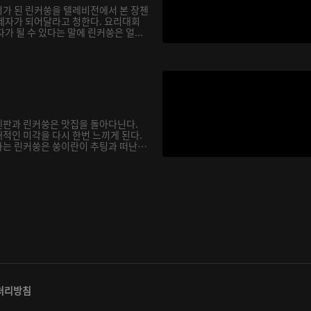
가 된 린커쑹을 텔레비전에서 본 장첸
제자가 되어달라고 청한다. 요리대회
가 될 수 있다는 말에 린커쑹은 얼...
첸판과 린커쑹은 맛집을 돌아다닌다.
적인 미각을 다시 한번 느끼게 된다.
는 린커쑹은 쑹이란이 추팅과 떠난
처리방침