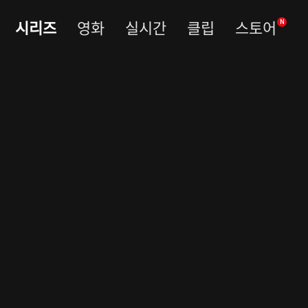
시리즈
영화
실시간
클립
스토어
N