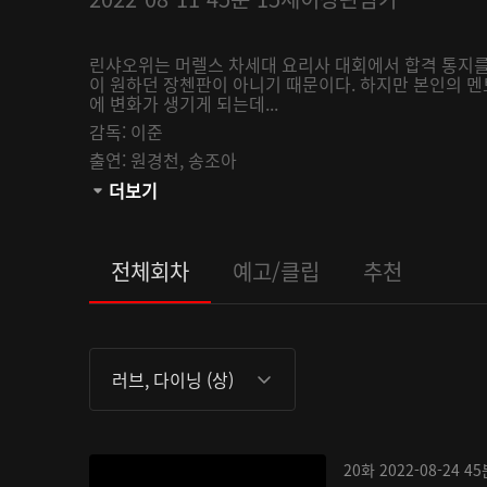
린샤오위는 머렐스 차세대 요리사 대회에서 합격 통지를
이 원하던 장첸판이 아니기 때문이다. 하지만 본인의 
에 변화가 생기게 되는데...
감독:
이준
출연:
원경천,
송조아
관람등급:
더보기
전체회차
예고/클립
추천
러브, 다이닝 (상)
20화
2022-08-24
45