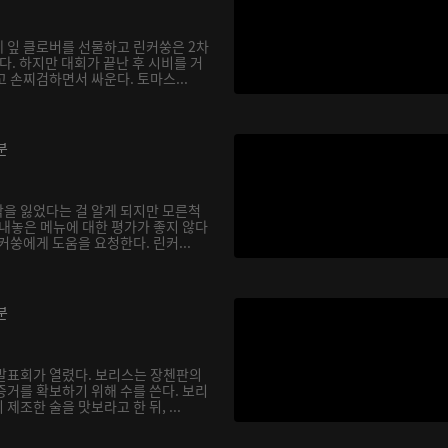
 잎 클로버를 선물하고 린커쑹은 2차
. 하지만 대회가 끝난 후 시비를 거
 손찌검하면서 싸운다. 토마스...
분
을 잃었다는 걸 알게 되지만 모른척
 내놓은 메뉴에 대한 평가가 좋지 않다
커쑹에게 도움을 요청한다. 린커...
분
발표회가 열렸다. 보리스는 장첸판의
증거를 확보하기 위해 수를 쓴다. 보리
제조한 술을 맛보라고 한 뒤, ...