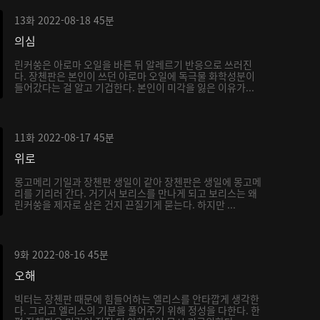
13화
2022-08-18
45분
의심
린커쑹은 아로마 오일을 바른 뒤 알레르기 반응으로 쓰러진
다. 장첸판은 본인이 쓰던 아로마 오일에 독극물 화학성분이
들어갔다는 걸 알고 기겁한다. 본인이 미각을 잃은 이유가...
11화
2022-08-17
45분
위로
몽고메리 기일과 장첸판 생일이 같아 장첸판은 생일에 몽고메
리를 기리러 간다. 거기서 보리스를 만나게 되고 보리스는 왜
린커쑹을 제자로 삼은 건지 끈질기게 묻는다. 하지만 ...
9화
2022-08-16
45분
오해
빅터는 장첸판 때문에 힘들어하는 엘리스를 안타깝게 생각한
다. 그리고 엘리스의 기분을 풀어주기 위해 정성을 다한다. 한