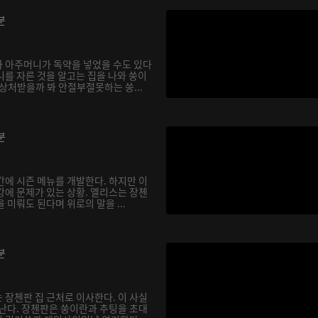
분
 아주머니가 독약을 넣었을 수도 있다
니를 자른 것을 알고는 집을 나와 쑹이
상처받을까 봐 안절부절못하는 쑹...
분
간에 시즌 메뉴를 개발한다. 하지만 이
강에 문제가 있는 상황. 엘리스는 장첸
 미뤄도 된다며 위로의 말을 ...
분
 장첸판 집 근처로 이사한다. 이 사실
 난다. 장첸판은 쑹이란과 추팅을 초대