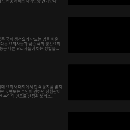
 린커쑹과 애인사이인냥 연기한다...
즙 국화 생선요리 만드는 법을 배운
서 다른 요리사들과 금즙 국화 생선요리
쑹은 다른 요리사들이 하는 방법을...
대 요리사 대회에서 합격 통지를 받지
않는다. 멘토는 본인이 원하던 장첸판이
 본인의 멘토로 선정된 보리스...