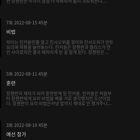
편 장첸판은 미각이 점점 더 악화되어 몹시 괴로워한다....
7화
2022-08-15
45분
비법
빅터는 린커쑹인줄 알고 린샤오위를 찾아와 린샤오위가 만든
요리에 악평을 늘어놓는다. 린커쑹은 장첸판과 엘리스가 연
인 사이였지만 결국 헤어지게 된 걸 알게 된다. 장첸판은 ...
5화
2022-08-11
45분
훈련
장첸판의 제자가 되어 훈련받게 된 린커쑹. 린커쑹은 처음부
터 장첸판에게 요리 비법을 배울 거로 생각했지만 오산이었
다. 장첸판이 요리 비법은커녕 밥까지 제대로 안 챙겨주니,...
3화
2022-08-10
45분
예선 참가