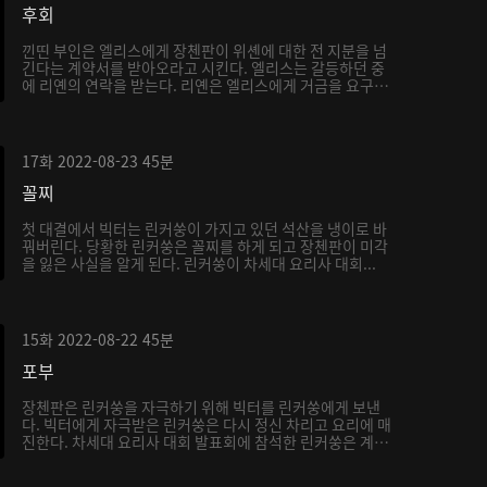
후회
낀띤 부인은 엘리스에게 장첸판이 위셴에 대한 전 지분을 넘
긴다는 계약서를 받아오라고 시킨다. 엘리스는 갈등하던 중
에 리옌의 연락을 받는다. 리옌은 엘리스에게 거금을 요구
하...
17화
2022-08-23
45분
꼴찌
첫 대결에서 빅터는 린커쑹이 가지고 있던 석산을 냉이로 바
꿔버린다. 당황한 린커쑹은 꼴찌를 하게 되고 장첸판이 미각
을 잃은 사실을 알게 된다. 린커쑹이 차세대 요리사 대회...
15화
2022-08-22
45분
포부
장첸판은 린커쑹을 자극하기 위해 빅터를 린커쑹에게 보낸
다. 빅터에게 자극받은 린커쑹은 다시 정신 차리고 요리에 매
진한다. 차세대 요리사 대회 발표회에 참석한 린커쑹은 계
속...