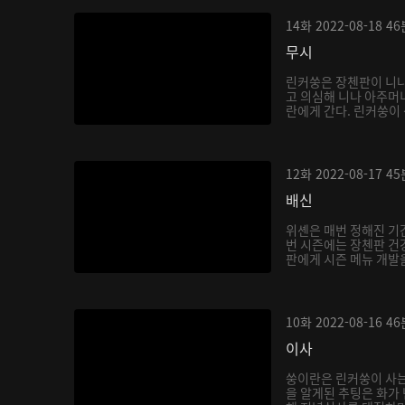
14화
2022-08-18
46
무시
린커쑹은 장첸판이 니나
고 의심해 니나 아주머
란에게 간다. 린커쑹이 
12화
2022-08-17
45
배신
위셴은 매번 정해진 기
번 시즌에는 장첸판 건
판에게 시즌 메뉴 개발을
10화
2022-08-16
46
이사
쑹이란은 린커쑹이 사는
을 알게된 추팅은 화가