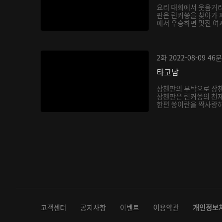
요리 대회에서 웃음거리
판은 린커쑹을 찾아가 
에서 우승하면 멋진 여자
2화
2022-08-09
46분
타고남
장첸판의 부탁으로 장
장첸판은 린커쑹의 천재
한편 쑹이란을 짝사랑하
다...
고객센터
공지사항
이벤트
이용약관
개인정보