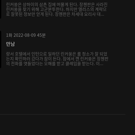
린커쑹은 상하이의 삼촌 집에 머물게 된다. 장첸판은 사라진
린커쑹을 찾기 위해 고군분투한다. 하지만 엘리스의 계략으
로 잘못된 정보만 얻게 된다. 장첸판은 차세대 요리사 대...
1화
2022-08-09
45분
만남
량서 호텔에서 인턴으로 일하던 린커쑹은 룸 청소가 잘 되었
는지 확인하러 갔다가 잠이 든다. 잠에서 깬 린커쑹은 장첸판
의 전화를 엿들었다는 오해를 받고 클레임을 받는다. 이...