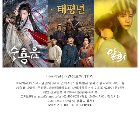
이용약관
|
개인정보처리방침
주식회사 에스제이엠엔씨 | 대표 안해조 | 서울특별시 송파구 송파대로 201, B동
16층 B-1609호 (문정동, 송파테라타워2) 사업자등록번호 218-87-02390 | 통신판
매업 신고번호 제-2024-서울송파-3233호
고객센터 cs_moa@sjmnc.co.kr | 02-400-6036 (평일 10:00~17:00 / 점심시간
12:30~13:30 / 주말 및 공휴일 휴무)
AsiaN. ALL RIGHTS RESERVED