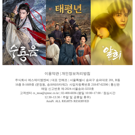
이용약관
|
개인정보처리방침
주식회사 에스제이엠엔씨 | 대표 안해조 | 서울특별시 송파구 송파대로 201, B동
16층 B-1609호 (문정동, 송파테라타워2) 사업자등록번호 218-87-02390 | 통신판
매업 신고번호 제-2024-서울송파-3233호
고객센터 cs_moa@sjmnc.co.kr | 02-400-6036 (평일 10:00~17:00 / 점심시간
12:30~13:30 / 주말 및 공휴일 휴무)
AsiaN. ALL RIGHTS RESERVED