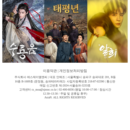
이용약관
|
개인정보처리방침
주식회사 에스제이엠엔씨 | 대표 안해조 | 서울특별시 송파구 송파대로 201, B동
16층 B-1609호 (문정동, 송파테라타워2) 사업자등록번호 218-87-02390 | 통신판
매업 신고번호 제-2024-서울송파-3233호
고객센터 cs_moa@sjmnc.co.kr | 02-400-6036 (평일 10:00~17:00 / 점심시간
12:30~13:30 / 주말 및 공휴일 휴무)
AsiaN. ALL RIGHTS RESERVED