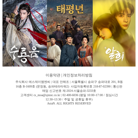
이용약관
|
개인정보처리방침
주식회사 에스제이엠엔씨 | 대표 안해조 | 서울특별시 송파구 송파대로 201, B동
16층 B-1609호 (문정동, 송파테라타워2) 사업자등록번호 218-87-02390 | 통신판
매업 신고번호 제-2024-서울송파-3233호
고객센터 cs_moa@sjmnc.co.kr | 02-400-6036 (평일 10:00~17:00 / 점심시간
12:30~13:30 / 주말 및 공휴일 휴무)
AsiaN. ALL RIGHTS RESERVED