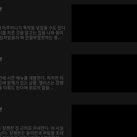
분
 아주머니가 독약을 넣었을 수도 있다
니를 자른 것을 알고는 집을 나와 쑹이
상처받을까 봐 안절부절못하는 쑹...
분
간에 시즌 메뉴를 개발한다. 하지만 이
강에 문제가 있는 상황. 엘리스는 장첸
 미뤄도 된다며 위로의 말을 ...
분
 장첸판 집 근처로 이사한다. 이 사실
 난다. 장첸판은 쑹이란과 추팅을 초대