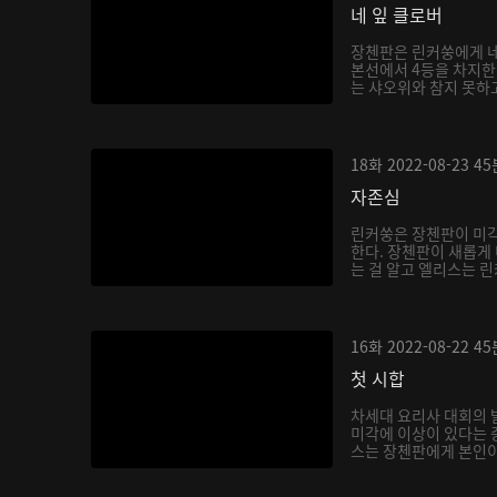
네 잎 클로버
장첸판은 린커쑹에게 네
본선에서 4등을 차지한다
는 샤오위와 참지 못하고
18화
2022-08-23
45
자존심
린커쑹은 장첸판이 미각
한다. 장첸판이 새롭게
는 걸 알고 엘리스는 린
16화
2022-08-22
45
첫 시합
차세대 요리사 대회의 
미각에 이상이 있다는 
스는 장첸판에게 본인이 