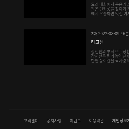
요리 대회에서 웃음거리
판은 린커쑹을 찾아가 
에서 우승하면 멋진 여자
2화
2022-08-09
46분
타고남
장첸판의 부탁으로 장
장첸판은 린커쑹의 천재
한편 쑹이란을 짝사랑하
다...
고객센터
공지사항
이벤트
이용약관
개인정보