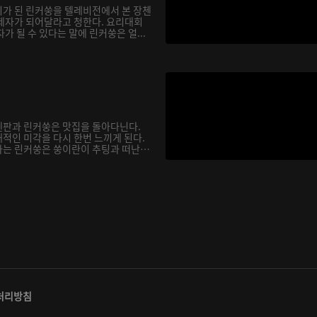
가 된 린커쑹을 텔레비전에서 본 장첸
제자가 되어달라고 청한다. 요리대회
가 될 수 있다는 말에 린커쑹은 얼...
첸판과 린커쑹은 맛집을 돌아다닌다.
적인 미각을 다시 한번 느끼게 된다.
는 린커쑹은 쑹이란이 추팅과 떠난
처리방침