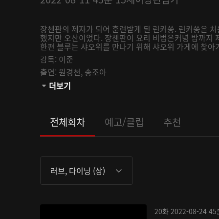
장첸판의 제자가 되어 훈련받게 된 린커쑹. 린커쑹은 
했지만 오산이었다. 장첸판이 요리 비법은커녕 밥까지 제
한편 블루는 샤오위를 만나기 위해 샤오위 가게에 찾아가
감독:
이준
출연:
원경천,
송조아
관람등급:
더보기
전체회차
예고/클립
추천
러브, 다이닝 (상)
20화
2022-08-24
45