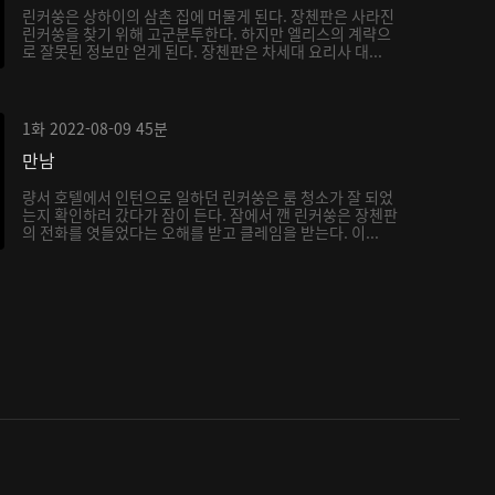
린커쑹은 상하이의 삼촌 집에 머물게 된다. 장첸판은 사라진
린커쑹을 찾기 위해 고군분투한다. 하지만 엘리스의 계략으
로 잘못된 정보만 얻게 된다. 장첸판은 차세대 요리사 대...
1화
2022-08-09
45분
만남
량서 호텔에서 인턴으로 일하던 린커쑹은 룸 청소가 잘 되었
는지 확인하러 갔다가 잠이 든다. 잠에서 깬 린커쑹은 장첸판
의 전화를 엿들었다는 오해를 받고 클레임을 받는다. 이...