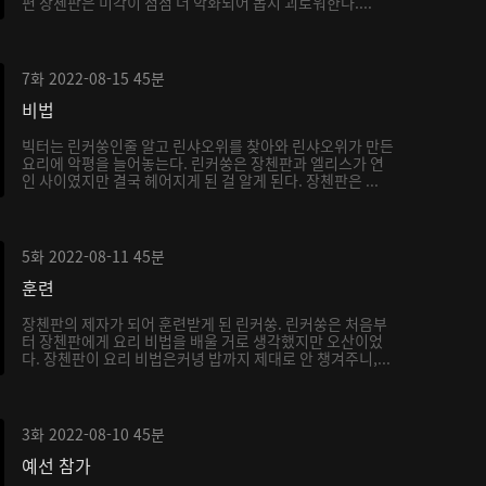
편 장첸판은 미각이 점점 더 악화되어 몹시 괴로워한다....
7화
2022-08-15
45분
비법
빅터는 린커쑹인줄 알고 린샤오위를 찾아와 린샤오위가 만든
요리에 악평을 늘어놓는다. 린커쑹은 장첸판과 엘리스가 연
인 사이였지만 결국 헤어지게 된 걸 알게 된다. 장첸판은 ...
5화
2022-08-11
45분
훈련
장첸판의 제자가 되어 훈련받게 된 린커쑹. 린커쑹은 처음부
터 장첸판에게 요리 비법을 배울 거로 생각했지만 오산이었
다. 장첸판이 요리 비법은커녕 밥까지 제대로 안 챙겨주니,...
3화
2022-08-10
45분
예선 참가