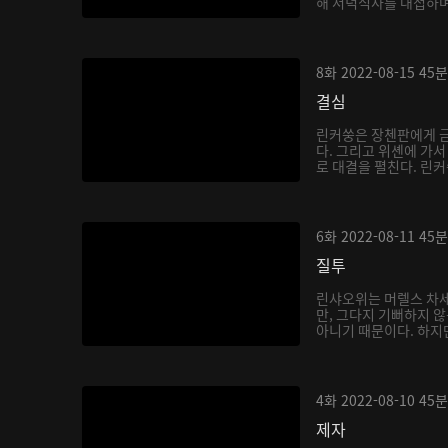
해 저녁식사를 대접하며
8화
2022-08-15
45분
결심
린커쑹은 장첸판에게 금
다. 그리고 위셴에 가
로 대결을 펼친다. 린커
6화
2022-08-11
45분
질투
린샤오위는 머렐스 차세
만, 그다지 기뻐하지 
아니기 때문이다. 하지만
4화
2022-08-10
45분
제자