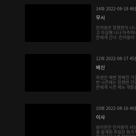
14화
2022-08-18
46
무시
린커쑹은 장첸판이 니나
고 의심해 니나 아주머
란에게 간다. 린커쑹이 
12화
2022-08-17
45
배신
위셴은 매번 정해진 기
번 시즌에는 장첸판 건
판에게 시즌 메뉴 개발을
10화
2022-08-16
46
이사
쑹이란은 린커쑹이 사는
을 알게된 추팅은 화가