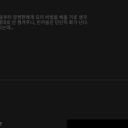
처음부터 장첸판에게 요리 비법을 배울 거로 생각
대로 안 챙겨주니, 린커쑹은 단단히 화가 난다.
는데...
분