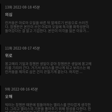
13화
2022-08-18
45분
의심
린커쑹은 아로마 오일을 바른 뒤 알레르기 반응으로 쓰러진
다. 장첸판은 본인이 쓰던 아로마 오일에 독극물 화학성분이
들어갔다는 걸 알고 기겁한다. 본인이 미각을 잃은 이유가...
11화
2022-08-17
45분
위로
몽고메리 기일과 장첸판 생일이 같아 장첸판은 생일에 몽고메
리를 기리러 간다. 거기서 보리스를 만나게 되고 보리스는 왜
린커쑹을 제자로 삼은 건지 끈질기게 묻는다. 하지만 ...
9화
2022-08-16
45분
오해
빅터는 장첸판 때문에 힘들어하는 엘리스를 안타깝게 생각한
다. 그리고 엘리스의 기분을 풀어주기 위해 정성을 다한다. 한