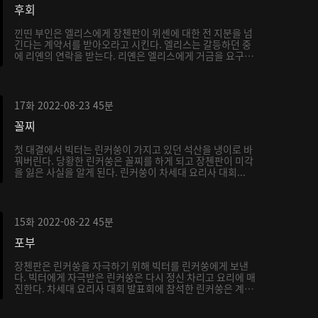
후회
낀띤 부인은 엘리스에게 장첸판이 위셴에 대한 전 지분을 넘
긴다는 계약서를 받아오라고 시킨다. 엘리스는 갈등하던 중
에 리옌의 연락을 받는다. 리옌은 엘리스에게 거금을 요구
하...
17화
2022-08-23
45분
꼴찌
첫 대결에서 빅터는 린커쑹이 가지고 있던 석산을 냉이로 바
꿔버린다. 당황한 린커쑹은 꼴찌를 하게 되고 장첸판이 미각
을 잃은 사실을 알게 된다. 린커쑹이 차세대 요리사 대회...
15화
2022-08-22
45분
포부
장첸판은 린커쑹을 자극하기 위해 빅터를 린커쑹에게 보낸
다. 빅터에게 자극받은 린커쑹은 다시 정신 차리고 요리에 매
진한다. 차세대 요리사 대회 발표회에 참석한 린커쑹은 계
속...