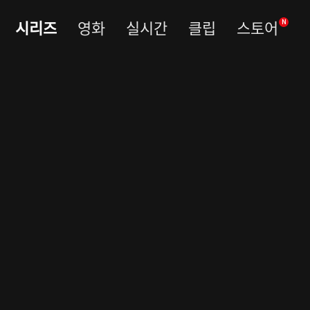
시리즈
영화
실시간
클립
스토어
N