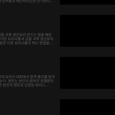
 린커쑹과 애인사이인냥 연기한다...
즙 국화 생선요리 만드는 법을 배운
서 다른 요리사들과 금즙 국화 생선요리
쑹은 다른 요리사들이 하는 방법을...
대 요리사 대회에서 합격 통지를 받지
않는다. 멘토는 본인이 원하던 장첸판이
 본인의 멘토로 선정된 보리스...