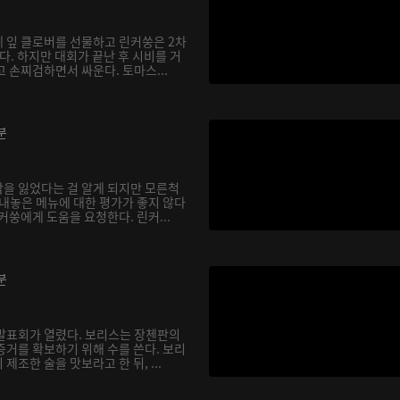
 잎 클로버를 선물하고 린커쑹은 2차
. 하지만 대회가 끝난 후 시비를 거
 손찌검하면서 싸운다. 토마스...
분
을 잃었다는 걸 알게 되지만 모른척
 내놓은 메뉴에 대한 평가가 좋지 않다
커쑹에게 도움을 요청한다. 린커...
분
발표회가 열렸다. 보리스는 장첸판의
증거를 확보하기 위해 수를 쓴다. 보리
제조한 술을 맛보라고 한 뒤, ...