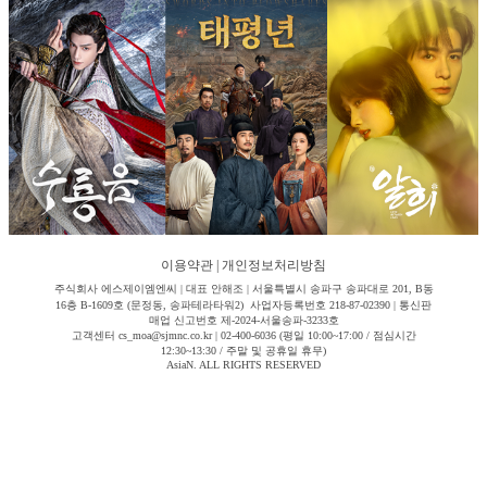
이용약관
|
개인정보처리방침
주식회사 에스제이엠엔씨 | 대표 안해조 | 서울특별시 송파구 송파대로 201, B동
16층 B-1609호 (문정동, 송파테라타워2) 사업자등록번호 218-87-02390 | 통신판
매업 신고번호 제-2024-서울송파-3233호
고객센터 cs_moa@sjmnc.co.kr | 02-400-6036 (평일 10:00~17:00 / 점심시간
12:30~13:30 / 주말 및 공휴일 휴무)
AsiaN. ALL RIGHTS RESERVED