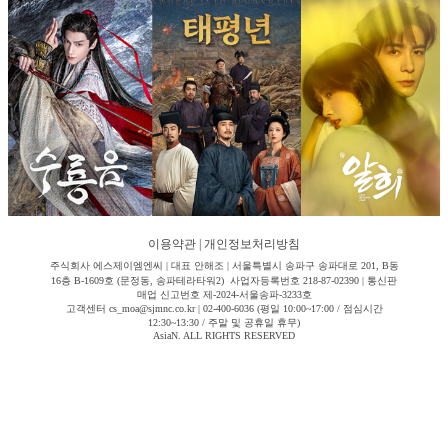
이용약관
|
개인정보처리방침
주식회사 에스제이엠엔씨 | 대표 안해조 | 서울특별시 송파구 송파대로 201, B동
16층 B-1609호 (문정동, 송파테라타워2) 사업자등록번호 218-87-02390 | 통신판
매업 신고번호 제-2024-서울송파-3233호
고객센터 cs_moa@sjmnc.co.kr | 02-400-6036 (평일 10:00~17:00 / 점심시간
12:30~13:30 / 주말 및 공휴일 휴무)
AsiaN. ALL RIGHTS RESERVED