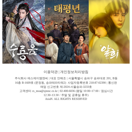
이용약관
|
개인정보처리방침
주식회사 에스제이엠엔씨 | 대표 안해조 | 서울특별시 송파구 송파대로 201, B동
16층 B-1609호 (문정동, 송파테라타워2) 사업자등록번호 218-87-02390 | 통신판
매업 신고번호 제-2024-서울송파-3233호
고객센터 cs_moa@sjmnc.co.kr | 02-400-6036 (평일 10:00~17:00 / 점심시간
12:30~13:30 / 주말 및 공휴일 휴무)
AsiaN. ALL RIGHTS RESERVED