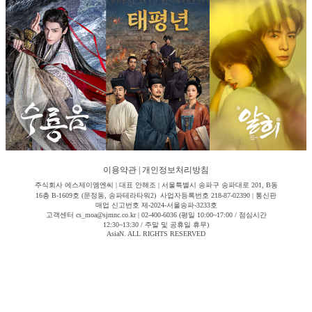
이용약관
|
개인정보처리방침
주식회사 에스제이엠엔씨 | 대표 안해조 | 서울특별시 송파구 송파대로 201, B동
16층 B-1609호 (문정동, 송파테라타워2) 사업자등록번호 218-87-02390 | 통신판
매업 신고번호 제-2024-서울송파-3233호
고객센터 cs_moa@sjmnc.co.kr | 02-400-6036 (평일 10:00~17:00 / 점심시간
12:30~13:30 / 주말 및 공휴일 휴무)
AsiaN. ALL RIGHTS RESERVED