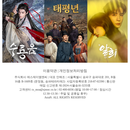
이용약관
|
개인정보처리방침
주식회사 에스제이엠엔씨 | 대표 안해조 | 서울특별시 송파구 송파대로 201, B동
16층 B-1609호 (문정동, 송파테라타워2) 사업자등록번호 218-87-02390 | 통신판
매업 신고번호 제-2024-서울송파-3233호
고객센터 cs_moa@sjmnc.co.kr | 02-400-6036 (평일 10:00~17:00 / 점심시간
12:30~13:30 / 주말 및 공휴일 휴무)
AsiaN. ALL RIGHTS RESERVED