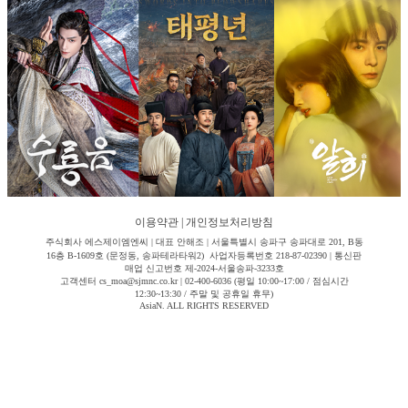
이용약관
|
개인정보처리방침
주식회사 에스제이엠엔씨 | 대표 안해조 | 서울특별시 송파구 송파대로 201, B동
16층 B-1609호 (문정동, 송파테라타워2) 사업자등록번호 218-87-02390 | 통신판
매업 신고번호 제-2024-서울송파-3233호
고객센터 cs_moa@sjmnc.co.kr | 02-400-6036 (평일 10:00~17:00 / 점심시간
12:30~13:30 / 주말 및 공휴일 휴무)
AsiaN. ALL RIGHTS RESERVED