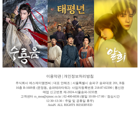
이용약관
|
개인정보처리방침
주식회사 에스제이엠엔씨 | 대표 안해조 | 서울특별시 송파구 송파대로 201, B동
16층 B-1609호 (문정동, 송파테라타워2) 사업자등록번호 218-87-02390 | 통신판
매업 신고번호 제-2024-서울송파-3233호
고객센터 cs_moa@sjmnc.co.kr | 02-400-6036 (평일 10:00~17:00 / 점심시간
12:30~13:30 / 주말 및 공휴일 휴무)
AsiaN. ALL RIGHTS RESERVED