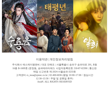
이용약관
|
개인정보처리방침
주식회사 에스제이엠엔씨 | 대표 안해조 | 서울특별시 송파구 송파대로 201, B동
16층 B-1609호 (문정동, 송파테라타워2) 사업자등록번호 218-87-02390 | 통신판
매업 신고번호 제-2024-서울송파-3233호
고객센터 cs_moa@sjmnc.co.kr | 02-400-6036 (평일 10:00~17:00 / 점심시간
12:30~13:30 / 주말 및 공휴일 휴무)
AsiaN. ALL RIGHTS RESERVED