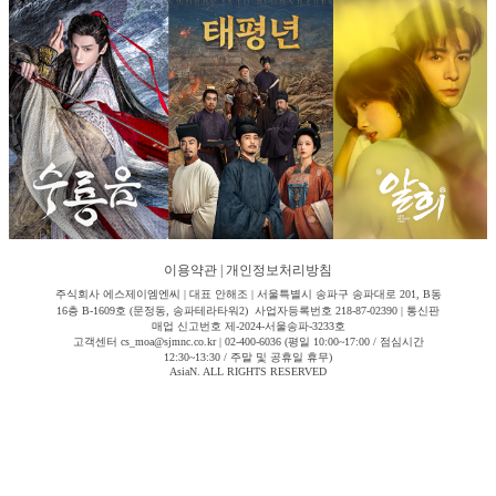
이용약관
|
개인정보처리방침
주식회사 에스제이엠엔씨 | 대표 안해조 | 서울특별시 송파구 송파대로 201, B동
16층 B-1609호 (문정동, 송파테라타워2) 사업자등록번호 218-87-02390 | 통신판
매업 신고번호 제-2024-서울송파-3233호
고객센터 cs_moa@sjmnc.co.kr | 02-400-6036 (평일 10:00~17:00 / 점심시간
12:30~13:30 / 주말 및 공휴일 휴무)
AsiaN. ALL RIGHTS RESERVED