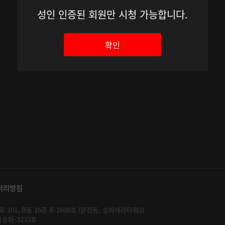
성인 인증된 회원만 시청 가능합니다.
확인
처리방침
01, B동 16층 B-1609호 (문정동, 송파테라타워2)
울송파-3233호