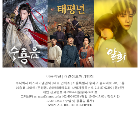
이용약관
|
개인정보처리방침
주식회사 에스제이엠엔씨 | 대표 안해조 | 서울특별시 송파구 송파대로 201, B동
16층 B-1609호 (문정동, 송파테라타워2) 사업자등록번호 218-87-02390 | 통신판
매업 신고번호 제-2024-서울송파-3233호
고객센터 cs_moa@sjmnc.co.kr | 02-400-6036 (평일 10:00~17:00 / 점심시간
12:30~13:30 / 주말 및 공휴일 휴무)
AsiaN. ALL RIGHTS RESERVED