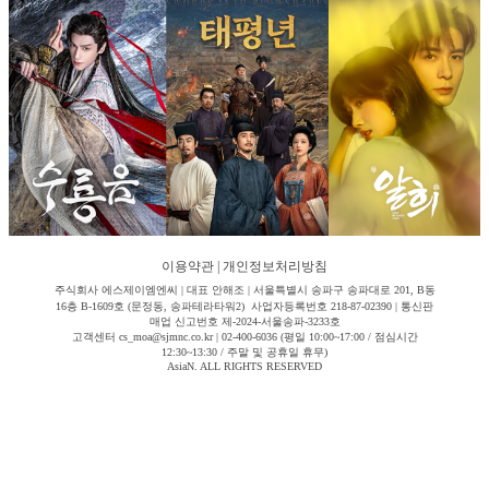
이용약관
|
개인정보처리방침
주식회사 에스제이엠엔씨 | 대표 안해조 | 서울특별시 송파구 송파대로 201, B동
16층 B-1609호 (문정동, 송파테라타워2) 사업자등록번호 218-87-02390 | 통신판
매업 신고번호 제-2024-서울송파-3233호
고객센터 cs_moa@sjmnc.co.kr | 02-400-6036 (평일 10:00~17:00 / 점심시간
12:30~13:30 / 주말 및 공휴일 휴무)
AsiaN. ALL RIGHTS RESERVED