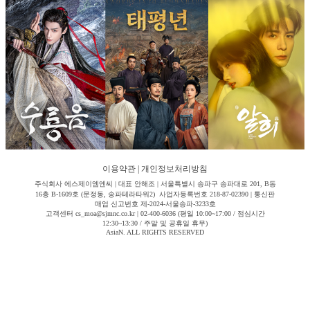
이용약관
|
개인정보처리방침
주식회사 에스제이엠엔씨 | 대표 안해조 | 서울특별시 송파구 송파대로 201, B동
16층 B-1609호 (문정동, 송파테라타워2) 사업자등록번호 218-87-02390 | 통신판
매업 신고번호 제-2024-서울송파-3233호
고객센터 cs_moa@sjmnc.co.kr | 02-400-6036 (평일 10:00~17:00 / 점심시간
12:30~13:30 / 주말 및 공휴일 휴무)
AsiaN. ALL RIGHTS RESERVED