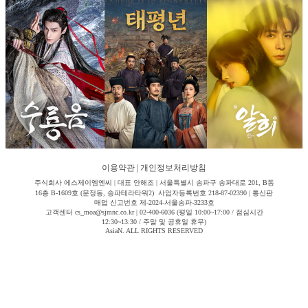
이용약관
|
개인정보처리방침
주식회사 에스제이엠엔씨 | 대표 안해조 | 서울특별시 송파구 송파대로 201, B동
16층 B-1609호 (문정동, 송파테라타워2) 사업자등록번호 218-87-02390 | 통신판
매업 신고번호 제-2024-서울송파-3233호
고객센터 cs_moa@sjmnc.co.kr | 02-400-6036 (평일 10:00~17:00 / 점심시간
12:30~13:30 / 주말 및 공휴일 휴무)
AsiaN. ALL RIGHTS RESERVED