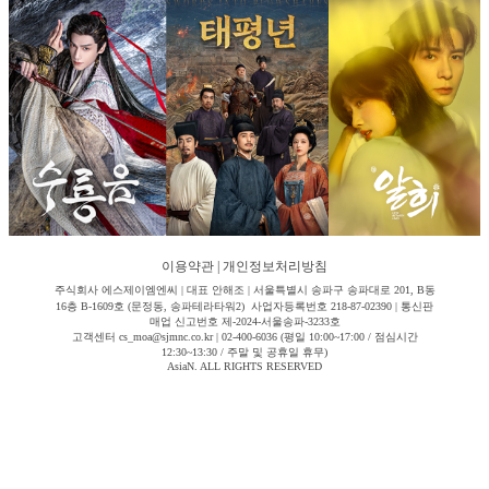
이용약관
|
개인정보처리방침
주식회사 에스제이엠엔씨 | 대표 안해조 | 서울특별시 송파구 송파대로 201, B동
16층 B-1609호 (문정동, 송파테라타워2) 사업자등록번호 218-87-02390 | 통신판
매업 신고번호 제-2024-서울송파-3233호
고객센터 cs_moa@sjmnc.co.kr | 02-400-6036 (평일 10:00~17:00 / 점심시간
12:30~13:30 / 주말 및 공휴일 휴무)
AsiaN. ALL RIGHTS RESERVED