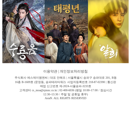
이용약관
|
개인정보처리방침
주식회사 에스제이엠엔씨 | 대표 안해조 | 서울특별시 송파구 송파대로 201, B동
16층 B-1609호 (문정동, 송파테라타워2) 사업자등록번호 218-87-02390 | 통신판
매업 신고번호 제-2024-서울송파-3233호
고객센터 cs_moa@sjmnc.co.kr | 02-400-6036 (평일 10:00~17:00 / 점심시간
12:30~13:30 / 주말 및 공휴일 휴무)
AsiaN. ALL RIGHTS RESERVED