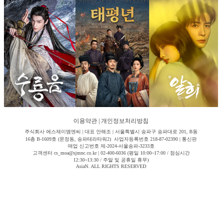
이용약관
|
개인정보처리방침
주식회사 에스제이엠엔씨 | 대표 안해조 | 서울특별시 송파구 송파대로 201, B동
16층 B-1609호 (문정동, 송파테라타워2) 사업자등록번호 218-87-02390 | 통신판
매업 신고번호 제-2024-서울송파-3233호
고객센터 cs_moa@sjmnc.co.kr | 02-400-6036 (평일 10:00~17:00 / 점심시간
12:30~13:30 / 주말 및 공휴일 휴무)
AsiaN. ALL RIGHTS RESERVED