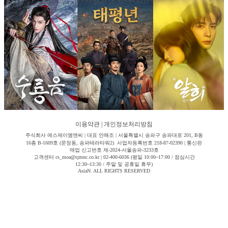
이용약관
|
개인정보처리방침
주식회사 에스제이엠엔씨 | 대표 안해조 | 서울특별시 송파구 송파대로 201, B동
16층 B-1609호 (문정동, 송파테라타워2) 사업자등록번호 218-87-02390 | 통신판
매업 신고번호 제-2024-서울송파-3233호
고객센터 cs_moa@sjmnc.co.kr | 02-400-6036 (평일 10:00~17:00 / 점심시간
12:30~13:30 / 주말 및 공휴일 휴무)
AsiaN. ALL RIGHTS RESERVED