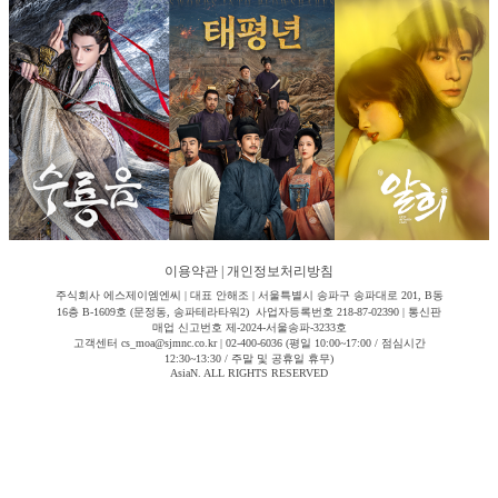
이용약관
|
개인정보처리방침
주식회사 에스제이엠엔씨 | 대표 안해조 | 서울특별시 송파구 송파대로 201, B동
16층 B-1609호 (문정동, 송파테라타워2) 사업자등록번호 218-87-02390 | 통신판
매업 신고번호 제-2024-서울송파-3233호
고객센터 cs_moa@sjmnc.co.kr | 02-400-6036 (평일 10:00~17:00 / 점심시간
12:30~13:30 / 주말 및 공휴일 휴무)
AsiaN. ALL RIGHTS RESERVED