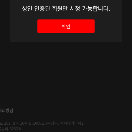
성인 인증된 회원만 시청 가능합니다.
확인
처리방침
01, B동 16층 B-1609호 (문정동, 송파테라타워2)
울송파-3233호