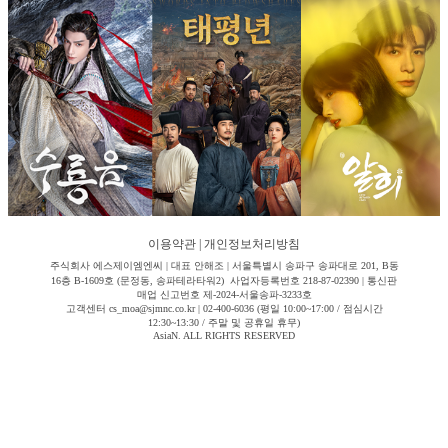
이용약관
|
개인정보처리방침
주식회사 에스제이엠엔씨 | 대표 안해조 | 서울특별시 송파구 송파대로 201, B동
16층 B-1609호 (문정동, 송파테라타워2) 사업자등록번호 218-87-02390 | 통신판
매업 신고번호 제-2024-서울송파-3233호
고객센터 cs_moa@sjmnc.co.kr | 02-400-6036 (평일 10:00~17:00 / 점심시간
12:30~13:30 / 주말 및 공휴일 휴무)
AsiaN. ALL RIGHTS RESERVED