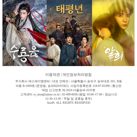
이용약관
|
개인정보처리방침
주식회사 에스제이엠엔씨 | 대표 안해조 | 서울특별시 송파구 송파대로 201, B동
16층 B-1609호 (문정동, 송파테라타워2) 사업자등록번호 218-87-02390 | 통신판
매업 신고번호 제-2024-서울송파-3233호
고객센터 cs_moa@sjmnc.co.kr | 02-400-6036 (평일 10:00~17:00 / 점심시간
12:30~13:30 / 주말 및 공휴일 휴무)
AsiaN. ALL RIGHTS RESERVED