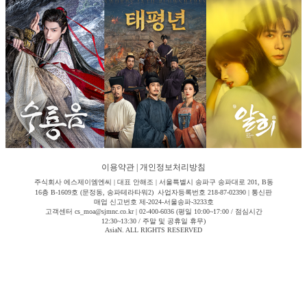
이용약관
|
개인정보처리방침
주식회사 에스제이엠엔씨 | 대표 안해조 | 서울특별시 송파구 송파대로 201, B동
16층 B-1609호 (문정동, 송파테라타워2) 사업자등록번호 218-87-02390 | 통신판
매업 신고번호 제-2024-서울송파-3233호
고객센터 cs_moa@sjmnc.co.kr | 02-400-6036 (평일 10:00~17:00 / 점심시간
12:30~13:30 / 주말 및 공휴일 휴무)
AsiaN. ALL RIGHTS RESERVED