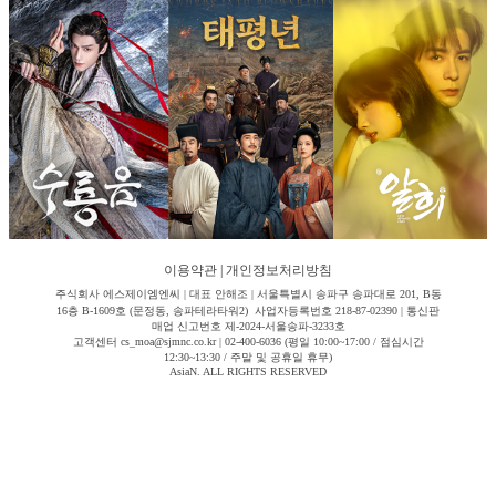
이용약관
|
개인정보처리방침
주식회사 에스제이엠엔씨 | 대표 안해조 | 서울특별시 송파구 송파대로 201, B동
16층 B-1609호 (문정동, 송파테라타워2) 사업자등록번호 218-87-02390 | 통신판
매업 신고번호 제-2024-서울송파-3233호
고객센터 cs_moa@sjmnc.co.kr | 02-400-6036 (평일 10:00~17:00 / 점심시간
12:30~13:30 / 주말 및 공휴일 휴무)
AsiaN. ALL RIGHTS RESERVED