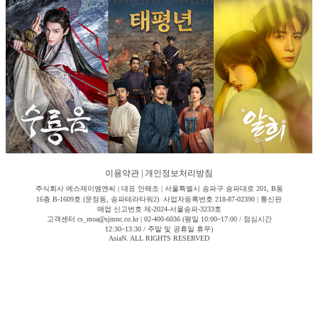
이용약관
|
개인정보처리방침
주식회사 에스제이엠엔씨 | 대표 안해조 | 서울특별시 송파구 송파대로 201, B동
16층 B-1609호 (문정동, 송파테라타워2) 사업자등록번호 218-87-02390 | 통신판
매업 신고번호 제-2024-서울송파-3233호
고객센터 cs_moa@sjmnc.co.kr | 02-400-6036 (평일 10:00~17:00 / 점심시간
12:30~13:30 / 주말 및 공휴일 휴무)
AsiaN. ALL RIGHTS RESERVED