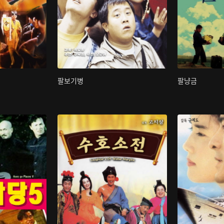
팔보기병
팔냥금