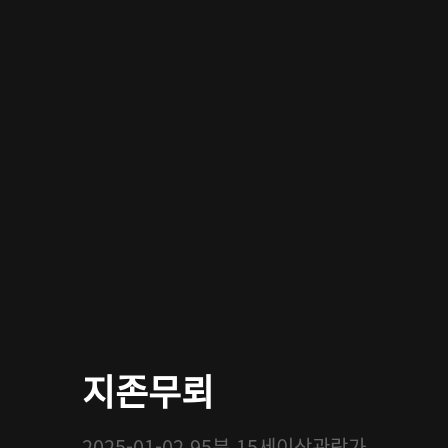
지존무뢰
2025-01-02
95분
15세이상관람가