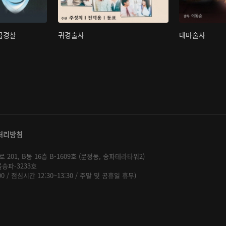
초급경찰
귀경출사
대마술사
처리방침
01, B동 16층 B-1609호 (문정동, 송파테라타워2)
울송파-3233호
:00 / 점심시간 12:30~13:30 / 주말 및 공휴일 휴무)