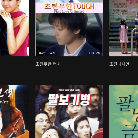
초련무한 터치
초련나사면