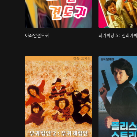
아좌안견도귀
최가박당 5 : 신최가