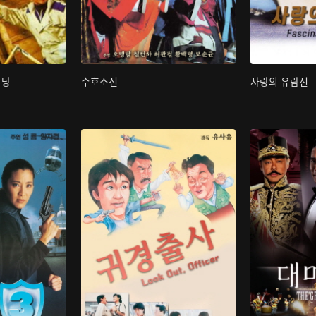
박당
수호소전
사랑의 유람선