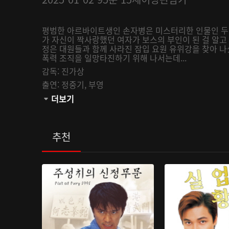
평범한 아르바이트생인 손자병은 미스터리한 인물인 두
가 자신이 짝사랑했던 여자가 보스의 부인이 된 걸 알고 
정은 대원들과 함께 사라진 잠입 요원 유위강을 찾아 
폭력 조직을 일망타진하기 위해 나서는데...
감독:
진가상
출연:
정중기,
부영
관람등급:
더보기
추천