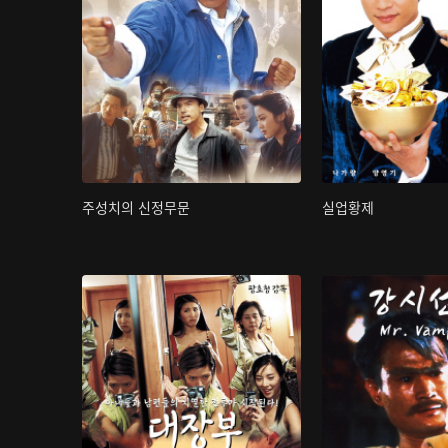
주성치의 신정무문
실업황제