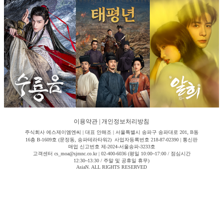
이용약관
|
개인정보처리방침
주식회사 에스제이엠엔씨 | 대표 안해조 | 서울특별시 송파구 송파대로 201, B동
16층 B-1609호 (문정동, 송파테라타워2) 사업자등록번호 218-87-02390 | 통신판
매업 신고번호 제-2024-서울송파-3233호
고객센터 cs_moa@sjmnc.co.kr | 02-400-6036 (평일 10:00~17:00 / 점심시간
12:30~13:30 / 주말 및 공휴일 휴무)
AsiaN. ALL RIGHTS RESERVED