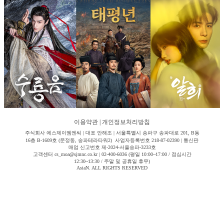
이용약관
|
개인정보처리방침
주식회사 에스제이엠엔씨 | 대표 안해조 | 서울특별시 송파구 송파대로 201, B동
16층 B-1609호 (문정동, 송파테라타워2) 사업자등록번호 218-87-02390 | 통신판
매업 신고번호 제-2024-서울송파-3233호
고객센터 cs_moa@sjmnc.co.kr | 02-400-6036 (평일 10:00~17:00 / 점심시간
12:30~13:30 / 주말 및 공휴일 휴무)
AsiaN. ALL RIGHTS RESERVED