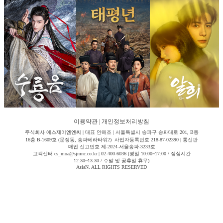
이용약관
|
개인정보처리방침
주식회사 에스제이엠엔씨 | 대표 안해조 | 서울특별시 송파구 송파대로 201, B동
16층 B-1609호 (문정동, 송파테라타워2) 사업자등록번호 218-87-02390 | 통신판
매업 신고번호 제-2024-서울송파-3233호
고객센터 cs_moa@sjmnc.co.kr | 02-400-6036 (평일 10:00~17:00 / 점심시간
12:30~13:30 / 주말 및 공휴일 휴무)
AsiaN. ALL RIGHTS RESERVED