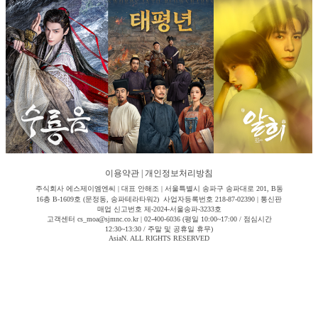
이용약관
|
개인정보처리방침
주식회사 에스제이엠엔씨 | 대표 안해조 | 서울특별시 송파구 송파대로 201, B동
16층 B-1609호 (문정동, 송파테라타워2) 사업자등록번호 218-87-02390 | 통신판
매업 신고번호 제-2024-서울송파-3233호
고객센터 cs_moa@sjmnc.co.kr | 02-400-6036 (평일 10:00~17:00 / 점심시간
12:30~13:30 / 주말 및 공휴일 휴무)
AsiaN. ALL RIGHTS RESERVED