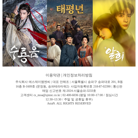
이용약관
|
개인정보처리방침
주식회사 에스제이엠엔씨 | 대표 안해조 | 서울특별시 송파구 송파대로 201, B동
16층 B-1609호 (문정동, 송파테라타워2) 사업자등록번호 218-87-02390 | 통신판
매업 신고번호 제-2024-서울송파-3233호
고객센터 cs_moa@sjmnc.co.kr | 02-400-6036 (평일 10:00~17:00 / 점심시간
12:30~13:30 / 주말 및 공휴일 휴무)
AsiaN. ALL RIGHTS RESERVED