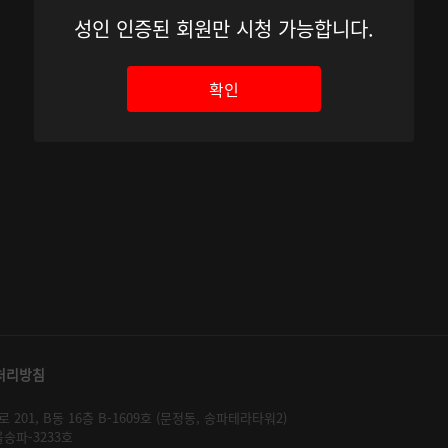
성인 인증된 회원만 시청 가능합니다.
확인
처리방침
01, B동 16층 B-1609호 (문정동, 송파테라타워2)
울송파-3233호