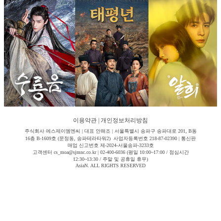
이용약관
|
개인정보처리방침
주식회사 에스제이엠엔씨 | 대표 안해조 | 서울특별시 송파구 송파대로 201, B동
16층 B-1609호 (문정동, 송파테라타워2) 사업자등록번호 218-87-02390 | 통신판
매업 신고번호 제-2024-서울송파-3233호
고객센터 cs_moa@sjmnc.co.kr | 02-400-6036 (평일 10:00~17:00 / 점심시간
12:30~13:30 / 주말 및 공휴일 휴무)
AsiaN. ALL RIGHTS RESERVED